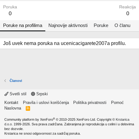
Poruka
Reakcija
0
0
Poruke na profilima
Najnovije aktivnosti
Poruke
O članu
Još uvek nema poruka na ucenicacigarete2007a profilu.
Članovi
Svetli stil
Srpski
Kontakt
Pravila i uslovi korišćenja
Politika privatnosti
Pomoć
Naslovna
R
S
S
®
Community platform by XenForo
© 2010-2025 XenForo Ltd.
Copyright ©
Krstarica
d.o.o.
1999-2026. Sva prava zadržana. Zabranjena je reprodukcija u celini i u delovima
bez dozvole.
Krstarica ne snosi odgovornost za sadržaj poruka.