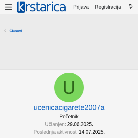
Prijava
Registracija
Članovi
U
ucenicacigarete2007a
Početnik
Učlanjen
29.06.2025.
Poslednja aktivnost
14.07.2025.