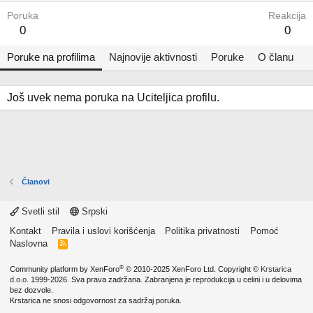
Poruka
Reakcija
0
0
Poruke na profilima
Najnovije aktivnosti
Poruke
O članu
Još uvek nema poruka na Uciteljica profilu.
Članovi
Svetli stil
Srpski
Kontakt
Pravila i uslovi korišćenja
Politika privatnosti
Pomoć
Naslovna
R
S
S
®
Community platform by XenForo
© 2010-2025 XenForo Ltd.
Copyright ©
Krstarica
d.o.o.
1999-2026. Sva prava zadržana. Zabranjena je reprodukcija u celini i u delovima
bez dozvole.
Krstarica ne snosi odgovornost za sadržaj poruka.