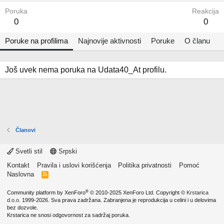
Poruka
Reakcija
0
0
Poruke na profilima
Najnovije aktivnosti
Poruke
O članu
Još uvek nema poruka na Udata40_At profilu.
Članovi
Svetli stil
Srpski
Kontakt
Pravila i uslovi korišćenja
Politika privatnosti
Pomoć
Naslovna
R
S
S
®
Community platform by XenForo
© 2010-2025 XenForo Ltd.
Copyright ©
Krstarica
d.o.o.
1999-2026. Sva prava zadržana. Zabranjena je reprodukcija u celini i u delovima
bez dozvole.
Krstarica ne snosi odgovornost za sadržaj poruka.