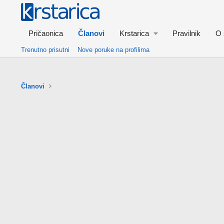
Pričaonica
Članovi
Krstarica
Pravilnik
O 
Trenutno prisutni
Nove poruke na profilima
Članovi