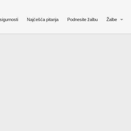
sigurnosti
Najćešća pitanja
Podnesite žalbu
Žalbe