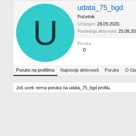
udata_75_bgd
U
Početnik
Učlanjen
28.09.2020.
Poslednja aktivnost
25.08.20
Poruka
0
Poruke na profilima
Najnovije aktivnosti
Poruke
O čl
Još uvek nema poruka na udata_75_bgd profilu.