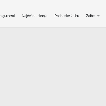
sigurnosti
Najćešća pitanja
Podnesite žalbu
Žalbe