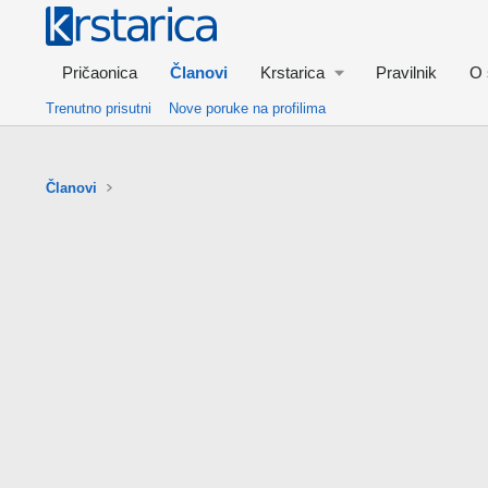
Pričaonica
Članovi
Krstarica
Pravilnik
O 
Trenutno prisutni
Nove poruke na profilima
Članovi