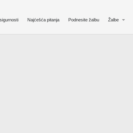
sigurnosti
Najćešća pitanja
Podnesite žalbu
Žalbe