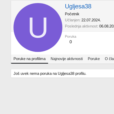
Ugljesa38
U
Početnik
Učlanjen
22.07.2024.
Poslednja aktivnost
06.08.20
Poruka
0
Poruke na profilima
Najnovije aktivnosti
Poruke
O čl
Još uvek nema poruka na Ugljesa38 profilu.