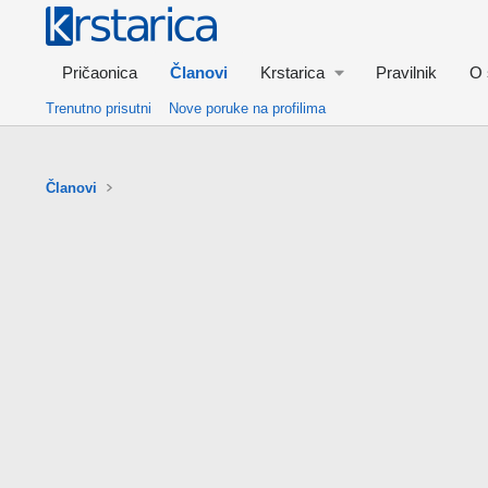
Pričaonica
Članovi
Krstarica
Pravilnik
O 
Trenutno prisutni
Nove poruke na profilima
Članovi