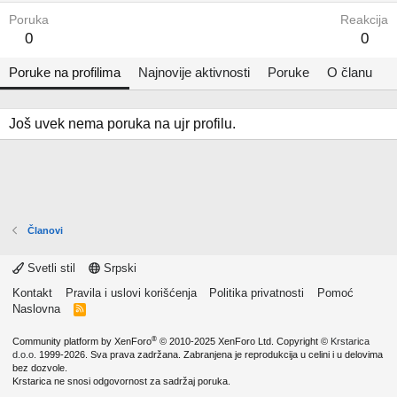
Poruka
Reakcija
0
0
Poruke na profilima
Najnovije aktivnosti
Poruke
O članu
Još uvek nema poruka na ujr profilu.
Članovi
Svetli stil
Srpski
Kontakt
Pravila i uslovi korišćenja
Politika privatnosti
Pomoć
Naslovna
R
S
S
®
Community platform by XenForo
© 2010-2025 XenForo Ltd.
Copyright ©
Krstarica
d.o.o.
1999-2026. Sva prava zadržana. Zabranjena je reprodukcija u celini i u delovima
bez dozvole.
Krstarica ne snosi odgovornost za sadržaj poruka.