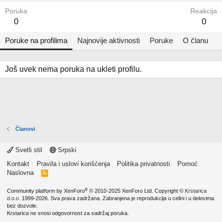
Poruka
Reakcija
0
0
Poruke na profilima
Najnovije aktivnosti
Poruke
O članu
Još uvek nema poruka na ukleti profilu.
Članovi
Svetli stil
Srpski
Kontakt
Pravila i uslovi korišćenja
Politika privatnosti
Pomoć
Naslovna
R
S
S
®
Community platform by XenForo
© 2010-2025 XenForo Ltd.
Copyright ©
Krstarica
d.o.o.
1999-2026. Sva prava zadržana. Zabranjena je reprodukcija u celini i u delovima
bez dozvole.
Krstarica ne snosi odgovornost za sadržaj poruka.