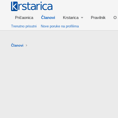
Pričaonica
Članovi
Krstarica
Pravilnik
O 
Trenutno prisutni
Nove poruke na profilima
Članovi