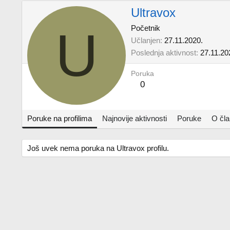
Ultravox
U
Početnik
Učlanjen
27.11.2020.
Poslednja aktivnost
27.11.20
Poruka
0
Poruke na profilima
Najnovije aktivnosti
Poruke
O čl
Još uvek nema poruka na Ultravox profilu.