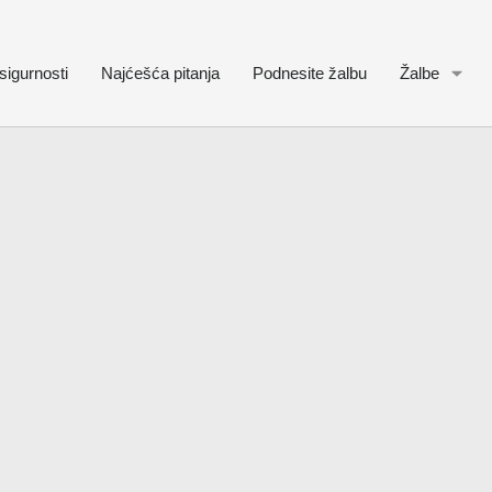
sigurnosti
Najćešća pitanja
Podnesite žalbu
Žalbe