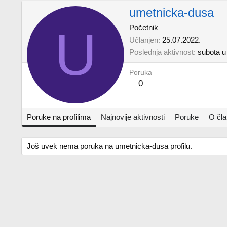
umetnicka-dusa
U
Početnik
Učlanjen
25.07.2022.
Poslednja aktivnost
subota u
Poruka
0
Poruke na profilima
Najnovije aktivnosti
Poruke
O čl
Još uvek nema poruka na umetnicka-dusa profilu.