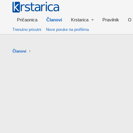
Pričaonica
Članovi
Krstarica
Pravilnik
O 
Trenutno prisutni
Nove poruke na profilima
Članovi