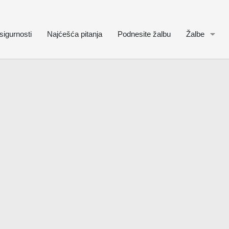
sigurnosti
Najćešća pitanja
Podnesite žalbu
Žalbe