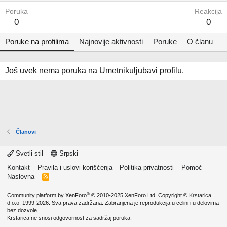
Poruka
Reakcija
0
0
Poruke na profilima
Najnovije aktivnosti
Poruke
O članu
Još uvek nema poruka na Umetnikuljubavi profilu.
Članovi
Svetli stil
Srpski
Kontakt
Pravila i uslovi korišćenja
Politika privatnosti
Pomoć
Naslovna
R
S
S
®
Community platform by XenForo
© 2010-2025 XenForo Ltd.
Copyright ©
Krstarica
d.o.o.
1999-2026. Sva prava zadržana. Zabranjena je reprodukcija u celini i u delovima
bez dozvole.
Krstarica ne snosi odgovornost za sadržaj poruka.