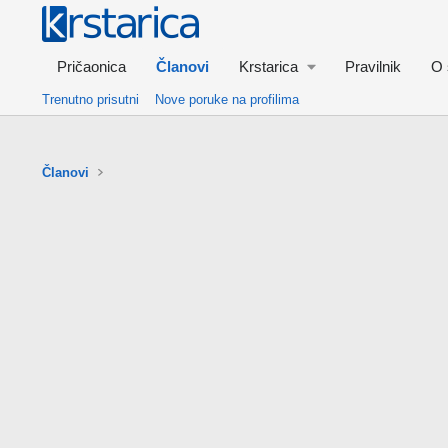
Pričaonica
Članovi
Krstarica
Pravilnik
O 
Trenutno prisutni
Nove poruke na profilima
Članovi