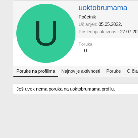
uoktobrumama
U
Početnik
Učlanjen
05.05.2022.
Poslednja aktivnost
27.07.20
Poruka
0
Poruke na profilima
Najnovije aktivnosti
Poruke
O čl
Još uvek nema poruka na uoktobrumama profilu.