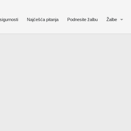
sigurnosti
Najćešća pitanja
Podnesite žalbu
Žalbe