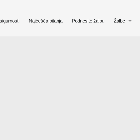
sigurnosti
Najćešća pitanja
Podnesite žalbu
Žalbe