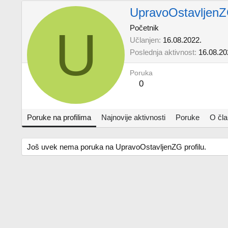
UpravoOstavljen
U
Početnik
Učlanjen
16.08.2022.
Poslednja aktivnost
16.08.20
Poruka
0
Poruke na profilima
Najnovije aktivnosti
Poruke
O čl
Još uvek nema poruka na UpravoOstavljenZG profilu.