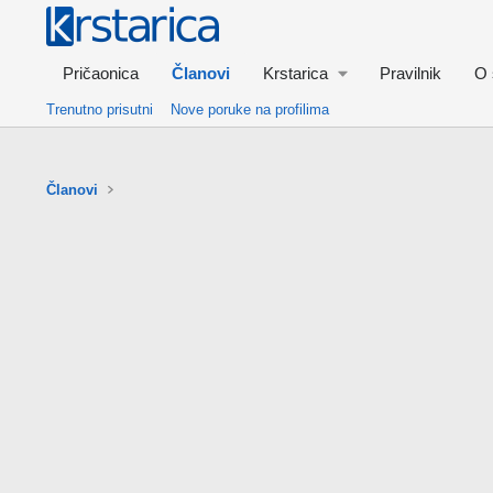
Pričaonica
Članovi
Krstarica
Pravilnik
O 
Trenutno prisutni
Nove poruke na profilima
Članovi