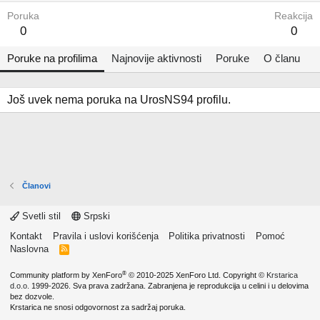
Poruka
Reakcija
0
0
Poruke na profilima
Najnovije aktivnosti
Poruke
O članu
Još uvek nema poruka na UrosNS94 profilu.
Članovi
Svetli stil
Srpski
Kontakt
Pravila i uslovi korišćenja
Politika privatnosti
Pomoć
Naslovna
R
S
S
®
Community platform by XenForo
© 2010-2025 XenForo Ltd.
Copyright ©
Krstarica
d.o.o.
1999-2026. Sva prava zadržana. Zabranjena je reprodukcija u celini i u delovima
bez dozvole.
Krstarica ne snosi odgovornost za sadržaj poruka.