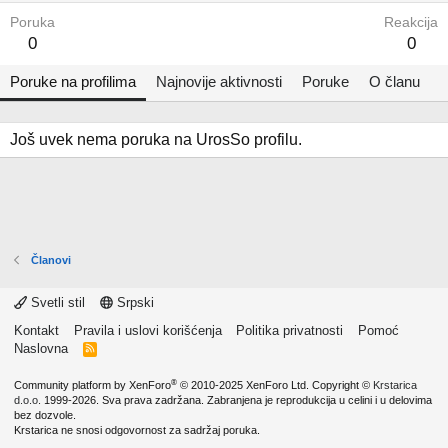
Poruka
Reakcija
0
0
Poruke na profilima
Najnovije aktivnosti
Poruke
O članu
Još uvek nema poruka na UrosSo profilu.
Članovi
Svetli stil
Srpski
Kontakt
Pravila i uslovi korišćenja
Politika privatnosti
Pomoć
Naslovna
R
S
S
®
Community platform by XenForo
© 2010-2025 XenForo Ltd.
Copyright ©
Krstarica
d.o.o.
1999-2026. Sva prava zadržana. Zabranjena je reprodukcija u celini i u delovima
bez dozvole.
Krstarica ne snosi odgovornost za sadržaj poruka.