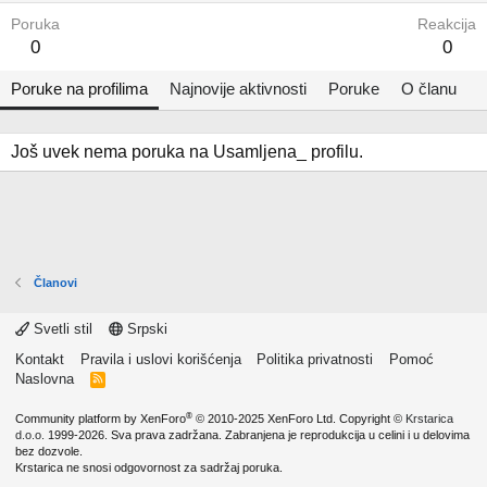
Poruka
Reakcija
0
0
Poruke na profilima
Najnovije aktivnosti
Poruke
O članu
Još uvek nema poruka na Usamljena_ profilu.
Članovi
Svetli stil
Srpski
Kontakt
Pravila i uslovi korišćenja
Politika privatnosti
Pomoć
Naslovna
R
S
S
®
Community platform by XenForo
© 2010-2025 XenForo Ltd.
Copyright ©
Krstarica
d.o.o.
1999-2026. Sva prava zadržana. Zabranjena je reprodukcija u celini i u delovima
bez dozvole.
Krstarica ne snosi odgovornost za sadržaj poruka.