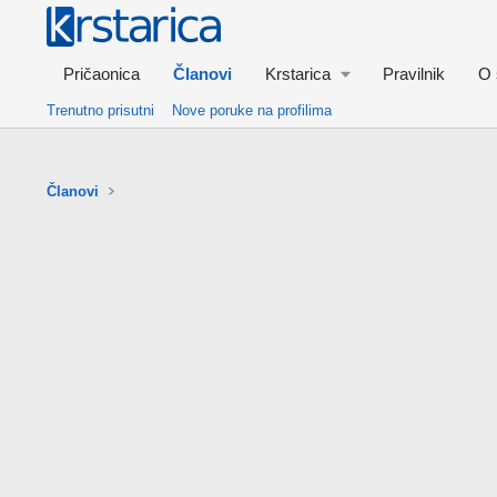
Pričaonica
Članovi
Krstarica
Pravilnik
O 
Trenutno prisutni
Nove poruke na profilima
Članovi