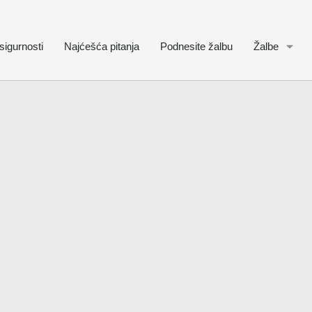
sigurnosti
Najćešća pitanja
Podnesite žalbu
Žalbe