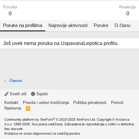
Poruka
Reakcija
0
0
Poruke na profilima
Najnovije aktivnosti
Poruke
O članu
Još uvek nema poruka na UspavanaLepotica profilu.
Članovi
Svetli stil
Srpski
Kontakt
Pravila i uslovi korišćenja
Politika privatnosti
Pomoć
Naslovna
R
S
S
®
Community platform by XenForo
© 2010-2025 XenForo Ltd.
Copyright ©
Krstarica
d.o.o.
1999-2026. Sva prava zadržana. Zabranjena je reprodukcija u celini i u delovima
bez dozvole.
Krstarica ne snosi odgovornost za sadržaj poruka.