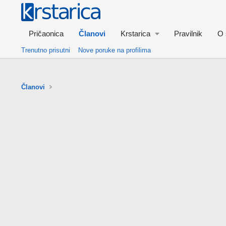
Pričaonica
Članovi
Krstarica
Pravilnik
O 
Trenutno prisutni
Nove poruke na profilima
Članovi