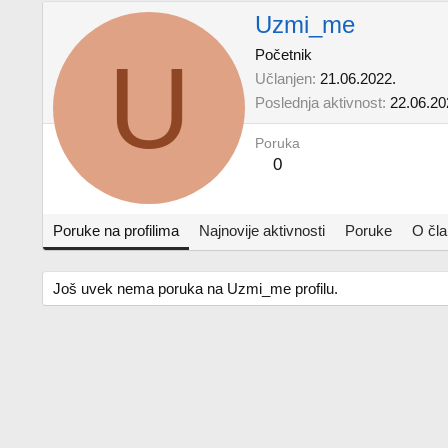
Uzmi_me
U
Početnik
Učlanjen
21.06.2022.
Poslednja aktivnost
22.06.20
Poruka
0
Poruke na profilima
Najnovije aktivnosti
Poruke
O čl
Još uvek nema poruka na Uzmi_me profilu.