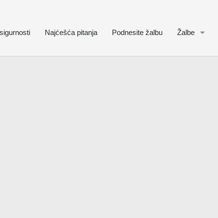
sigurnosti
Najćešća pitanja
Podnesite žalbu
Žalbe