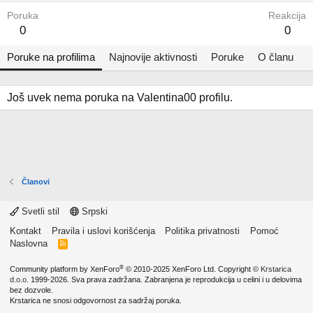
Poruka
Reakcija
0
0
Poruke na profilima
Najnovije aktivnosti
Poruke
O članu
Još uvek nema poruka na Valentina00 profilu.
Članovi
Svetli stil
Srpski
Kontakt
Pravila i uslovi korišćenja
Politika privatnosti
Pomoć
Naslovna
R
S
S
®
Community platform by XenForo
© 2010-2025 XenForo Ltd.
Copyright ©
Krstarica
d.o.o.
1999-2026. Sva prava zadržana. Zabranjena je reprodukcija u celini i u delovima
bez dozvole.
Krstarica ne snosi odgovornost za sadržaj poruka.