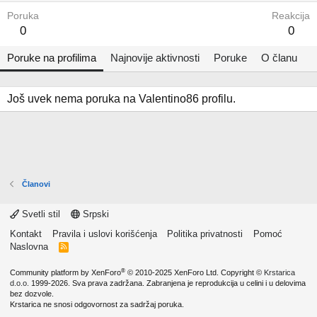
Poruka
Reakcija
0
0
Poruke na profilima
Najnovije aktivnosti
Poruke
O članu
Još uvek nema poruka na Valentino86 profilu.
Članovi
Svetli stil
Srpski
Kontakt
Pravila i uslovi korišćenja
Politika privatnosti
Pomoć
Naslovna
R
S
S
®
Community platform by XenForo
© 2010-2025 XenForo Ltd.
Copyright ©
Krstarica
d.o.o.
1999-2026. Sva prava zadržana. Zabranjena je reprodukcija u celini i u delovima
bez dozvole.
Krstarica ne snosi odgovornost za sadržaj poruka.