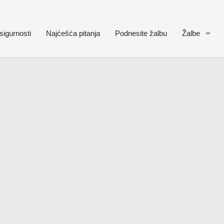
sigurnosti
Najćešća pitanja
Podnesite žalbu
Žalbe