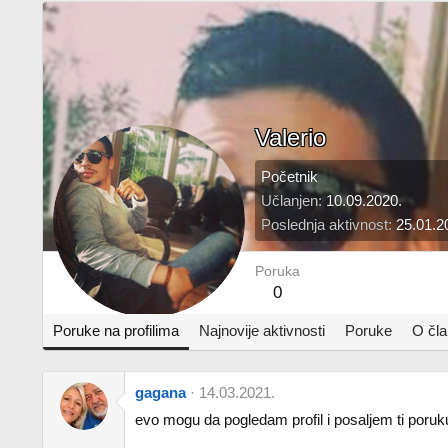
Valerio
Početnik
Učlanjen
10.09.2020.
Poslednja aktivnost
25.01.2
Poruka
0
Poruke na profilima
Najnovije aktivnosti
Poruke
O čl
gagana
14.03.2021.
evo mogu da pogledam profil i posaljem ti poruk