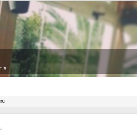
026.
anu
u