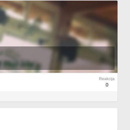
Reakcija
0