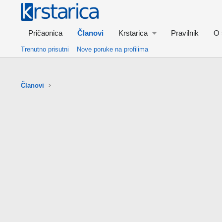
Pričaonica
Članovi
Krstarica
Pravilnik
O 
Trenutno prisutni
Nove poruke na profilima
Članovi