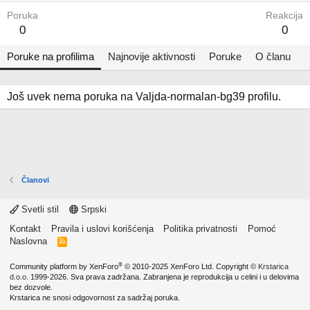
Poruka
Reakcija
0
0
Poruke na profilima
Najnovije aktivnosti
Poruke
O članu
Još uvek nema poruka na Valjda-normalan-bg39 profilu.
Članovi
Svetli stil
Srpski
Kontakt
Pravila i uslovi korišćenja
Politika privatnosti
Pomoć
Naslovna
R
S
S
®
Community platform by XenForo
© 2010-2025 XenForo Ltd.
Copyright ©
Krstarica
d.o.o.
1999-2026. Sva prava zadržana. Zabranjena je reprodukcija u celini i u delovima
bez dozvole.
Krstarica ne snosi odgovornost za sadržaj poruka.