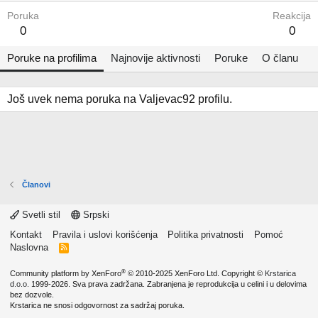
Poruka
Reakcija
0
0
Poruke na profilima
Najnovije aktivnosti
Poruke
O članu
Još uvek nema poruka na Valjevac92 profilu.
Članovi
Svetli stil
Srpski
Kontakt
Pravila i uslovi korišćenja
Politika privatnosti
Pomoć
Naslovna
R
S
S
®
Community platform by XenForo
© 2010-2025 XenForo Ltd.
Copyright ©
Krstarica
d.o.o.
1999-2026. Sva prava zadržana. Zabranjena je reprodukcija u celini i u delovima
bez dozvole.
Krstarica ne snosi odgovornost za sadržaj poruka.