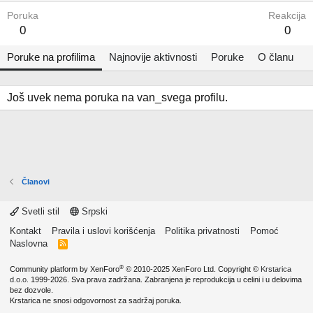
Poruka
Reakcija
0
0
Poruke na profilima
Najnovije aktivnosti
Poruke
O članu
Još uvek nema poruka na van_svega profilu.
Članovi
Svetli stil
Srpski
Kontakt
Pravila i uslovi korišćenja
Politika privatnosti
Pomoć
Naslovna
R
S
S
®
Community platform by XenForo
© 2010-2025 XenForo Ltd.
Copyright ©
Krstarica
d.o.o.
1999-2026. Sva prava zadržana. Zabranjena je reprodukcija u celini i u delovima
bez dozvole.
Krstarica ne snosi odgovornost za sadržaj poruka.