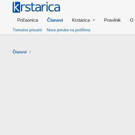
Pričaonica
Članovi
Krstarica
Pravilnik
O 
Trenutno prisutni
Nove poruke na profilima
Članovi