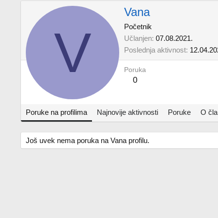
Vana
V
Početnik
Učlanjen
07.08.2021.
Poslednja aktivnost
12.04.20
Poruka
0
Poruke na profilima
Najnovije aktivnosti
Poruke
O čl
Još uvek nema poruka na Vana profilu.