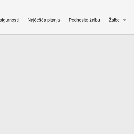
sigurnosti
Najćešća pitanja
Podnesite žalbu
Žalbe