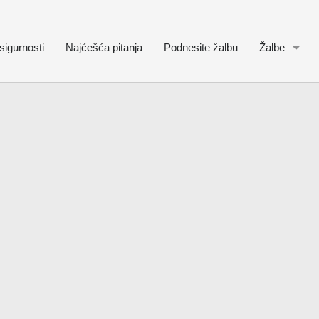
sigurnosti
Najćešća pitanja
Podnesite žalbu
Žalbe