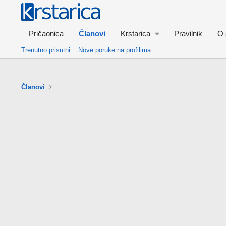
Pričaonica
Članovi
Krstarica
Pravilnik
O 
Trenutno prisutni
Nove poruke na profilima
Članovi