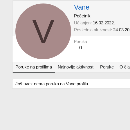
Vane
V
Početnik
Učlanjen
16.02.2022.
Poslednja aktivnost
24.03.20
Poruka
0
Poruke na profilima
Najnovije aktivnosti
Poruke
O čl
Još uvek nema poruka na Vane profilu.