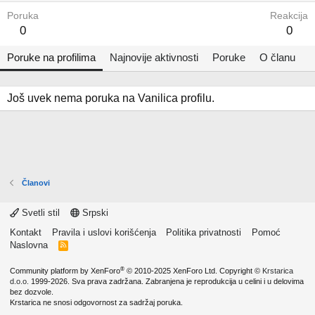
Poruka
Reakcija
0
0
Poruke na profilima
Najnovije aktivnosti
Poruke
O članu
Još uvek nema poruka na Vanilica profilu.
Članovi
Svetli stil
Srpski
Kontakt
Pravila i uslovi korišćenja
Politika privatnosti
Pomoć
Naslovna
R
S
S
®
Community platform by XenForo
© 2010-2025 XenForo Ltd.
Copyright ©
Krstarica
d.o.o.
1999-2026. Sva prava zadržana. Zabranjena je reprodukcija u celini i u delovima
bez dozvole.
Krstarica ne snosi odgovornost za sadržaj poruka.