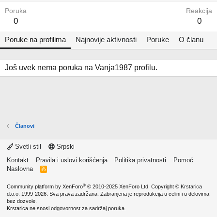
Poruka
Reakcija
0
0
Poruke na profilima
Najnovije aktivnosti
Poruke
O članu
Još uvek nema poruka na Vanja1987 profilu.
Članovi
Svetli stil
Srpski
Kontakt
Pravila i uslovi korišćenja
Politika privatnosti
Pomoć
Naslovna
R
S
S
®
Community platform by XenForo
© 2010-2025 XenForo Ltd.
Copyright ©
Krstarica
d.o.o.
1999-2026. Sva prava zadržana. Zabranjena je reprodukcija u celini i u delovima
bez dozvole.
Krstarica ne snosi odgovornost za sadržaj poruka.