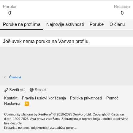
Poruka
Reakcija
0
0
Poruke na profilima
Najnovije aktivnosti
Poruke
O članu
Još uvek nema poruka na Vanvan profilu.
Članovi
Svetli stil
Srpski
Kontakt
Pravila i uslovi korišćenja
Politika privatnosti
Pomoć
Naslovna
R
S
S
®
Community platform by XenForo
© 2010-2025 XenForo Ltd.
Copyright ©
Krstarica
d.o.o.
1999-2026. Sva prava zadržana. Zabranjena je reprodukcija u celini i u delovima
bez dozvole.
Krstarica ne snosi odgovornost za sadržaj poruka.