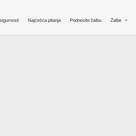
sigurnosti
Najćešća pitanja
Podnesite žalbu
Žalbe