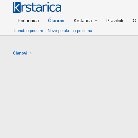
Pričaonica
Članovi
Krstarica
Pravilnik
O 
Trenutno prisutni
Nove poruke na profilima
Članovi