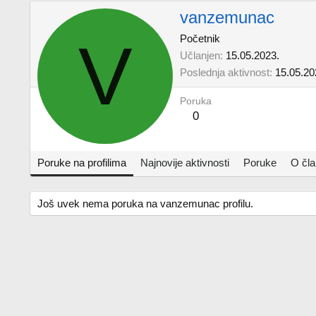
vanzemunac
V
Početnik
Učlanjen
15.05.2023.
Poslednja aktivnost
15.05.20
Poruka
0
Poruke na profilima
Najnovije aktivnosti
Poruke
O čl
Još uvek nema poruka na vanzemunac profilu.