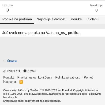
Poruka
Reakcija
0
0
Poruke na profilima
Najnovije aktivnosti
Poruke
O članu
Još uvek nema poruka na Vatrena_ns_ profilu.
Članovi
Svetli stil
Srpski
Kontakt
Pravila i uslovi korišćenja
Politika privatnosti
Pomoć
Naslovna
R
S
S
®
Community platform by XenForo
© 2010-2025 XenForo Ltd.
Copyright ©
Krstarica
d.o.o.
1999-2026. Sva prava zadržana. Zabranjena je reprodukcija u celini i u delovima
bez dozvole.
Krstarica ne snosi odgovornost za sadržaj poruka.