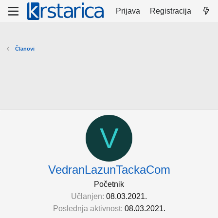
Prijava
Registracija
Članovi
V
VedranLazunTackaCom
Početnik
Učlanjen
08.03.2021.
Poslednja aktivnost
08.03.2021.