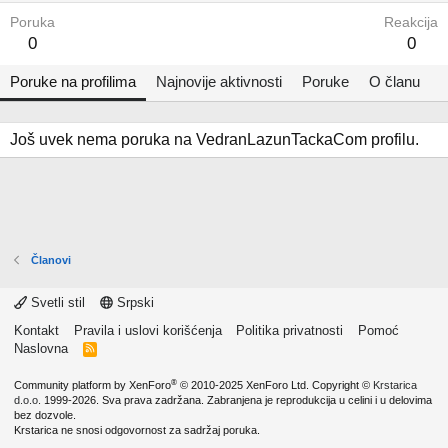
Poruka
Reakcija
0
0
Poruke na profilima
Najnovije aktivnosti
Poruke
O članu
Još uvek nema poruka na VedranLazunTackaCom profilu.
Članovi
Svetli stil
Srpski
Kontakt
Pravila i uslovi korišćenja
Politika privatnosti
Pomoć
Naslovna
R
S
S
®
Community platform by XenForo
© 2010-2025 XenForo Ltd.
Copyright ©
Krstarica
d.o.o.
1999-2026. Sva prava zadržana. Zabranjena je reprodukcija u celini i u delovima
bez dozvole.
Krstarica ne snosi odgovornost za sadržaj poruka.