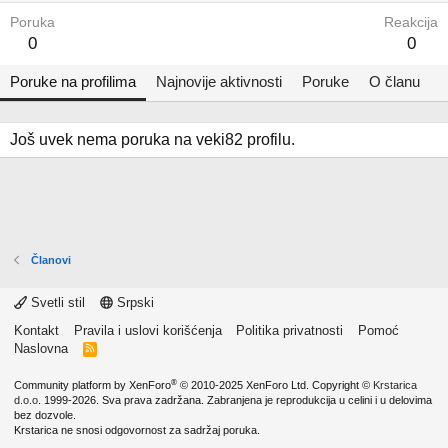
Poruka
Reakcija
0
0
Poruke na profilima
Najnovije aktivnosti
Poruke
O članu
Još uvek nema poruka na veki82 profilu.
Članovi
Svetli stil
Srpski
Kontakt
Pravila i uslovi korišćenja
Politika privatnosti
Pomoć
Naslovna
R
S
S
®
Community platform by XenForo
© 2010-2025 XenForo Ltd.
Copyright ©
Krstarica
d.o.o.
1999-2026. Sva prava zadržana. Zabranjena je reprodukcija u celini i u delovima
bez dozvole.
Krstarica ne snosi odgovornost za sadržaj poruka.