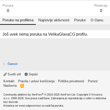
Poruka
Reakcija
0
0
Poruke na profilima
Najnovije aktivnosti
Poruke
O članu
Još uvek nema poruka na VelikaGlavaCG profilu.
Članovi
Svetli stil
Srpski
Kontakt
Pravila i uslovi korišćenja
Politika privatnosti
Pomoć
Naslovna
R
S
S
®
Community platform by XenForo
© 2010-2025 XenForo Ltd.
Copyright ©
Krstarica
d.o.o.
1999-2026. Sva prava zadržana. Zabranjena je reprodukcija u celini i u delovima
bez dozvole.
Krstarica ne snosi odgovornost za sadržaj poruka.