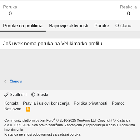
Poruka
Reakcija
0
0
Poruke na profilima
Najnovije aktivnosti
Poruke
O članu
Još uvek nema poruka na Velikimarko profilu.
Članovi
Svetli stil
Srpski
Kontakt
Pravila i uslovi korišćenja
Politika privatnosti
Pomoć
Naslovna
R
S
S
®
Community platform by XenForo
© 2010-2025 XenForo Ltd.
Copyright ©
Krstarica
d.o.o.
1999-2026. Sva prava zadržana. Zabranjena je reprodukcija u celini i u delovima
bez dozvole.
Krstarica ne snosi odgovornost za sadržaj poruka.