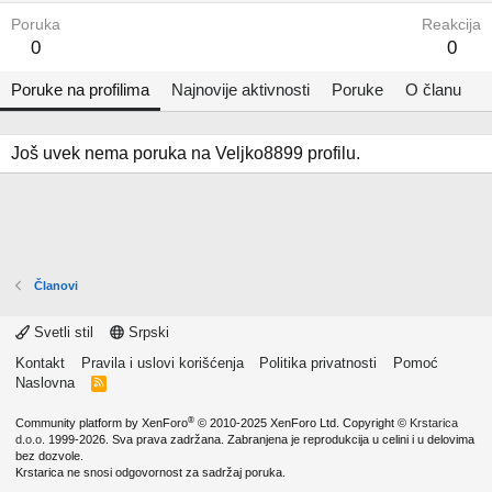
Poruka
Reakcija
0
0
Poruke na profilima
Najnovije aktivnosti
Poruke
O članu
Još uvek nema poruka na Veljko8899 profilu.
Članovi
Svetli stil
Srpski
Kontakt
Pravila i uslovi korišćenja
Politika privatnosti
Pomoć
Naslovna
R
S
S
®
Community platform by XenForo
© 2010-2025 XenForo Ltd.
Copyright ©
Krstarica
d.o.o.
1999-2026. Sva prava zadržana. Zabranjena je reprodukcija u celini i u delovima
bez dozvole.
Krstarica ne snosi odgovornost za sadržaj poruka.