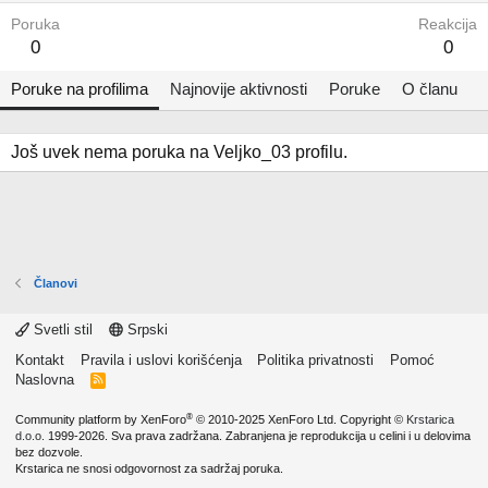
Poruka
Reakcija
0
0
Poruke na profilima
Najnovije aktivnosti
Poruke
O članu
Još uvek nema poruka na Veljko_03 profilu.
Članovi
Svetli stil
Srpski
Kontakt
Pravila i uslovi korišćenja
Politika privatnosti
Pomoć
Naslovna
R
S
S
®
Community platform by XenForo
© 2010-2025 XenForo Ltd.
Copyright ©
Krstarica
d.o.o.
1999-2026. Sva prava zadržana. Zabranjena je reprodukcija u celini i u delovima
bez dozvole.
Krstarica ne snosi odgovornost za sadržaj poruka.