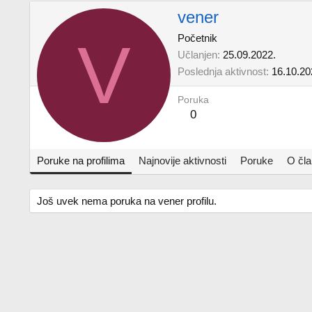
vener
V
Početnik
Učlanjen
25.09.2022.
Poslednja aktivnost
16.10.20
Poruka
0
Poruke na profilima
Najnovije aktivnosti
Poruke
O čl
Još uvek nema poruka na vener profilu.