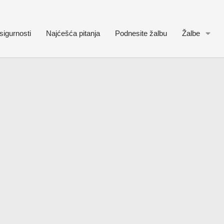
sigurnosti
Najćešća pitanja
Podnesite žalbu
Žalbe