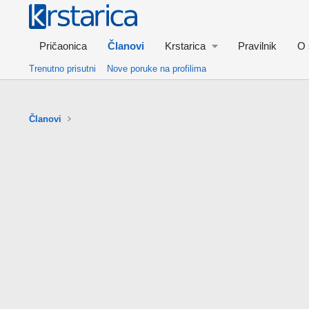
Pričaonica
Članovi
Krstarica
Pravilnik
O 
Trenutno prisutni
Nove poruke na profilima
Članovi