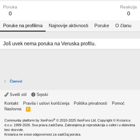
Poruka
Reakcija
0
0
Poruke na profilima
Najnovije aktivnosti
Poruke
O članu
Još uvek nema poruka na Veruska profilu.
Članovi
Svetli stil
Srpski
Kontakt
Pravila i uslovi korišćenja
Politika privatnosti
Pomoć
Naslovna
R
S
S
®
Community platform by XenForo
© 2010-2025 XenForo Ltd.
Copyright ©
Krstarica
d.o.o.
1999-2026. Sva prava zadržana. Zabranjena je reprodukcija u celini i u delovima
bez dozvole.
Krstarica ne snosi odgovornost za sadržaj poruka.