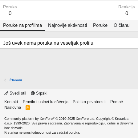
Poruka
Reakcija
0
0
Poruke na profilima
Najnovije aktivnosti
Poruke
O članu
Još uvek nema poruka na veseljak profilu.
Članovi
Svetli stil
Srpski
Kontakt
Pravila i uslovi korišćenja
Politika privatnosti
Pomoć
Naslovna
R
S
S
®
Community platform by XenForo
© 2010-2025 XenForo Ltd.
Copyright ©
Krstarica
d.o.o.
1999-2026. Sva prava zadržana. Zabranjena je reprodukcija u celini i u delovima
bez dozvole.
Krstarica ne snosi odgovornost za sadržaj poruka.