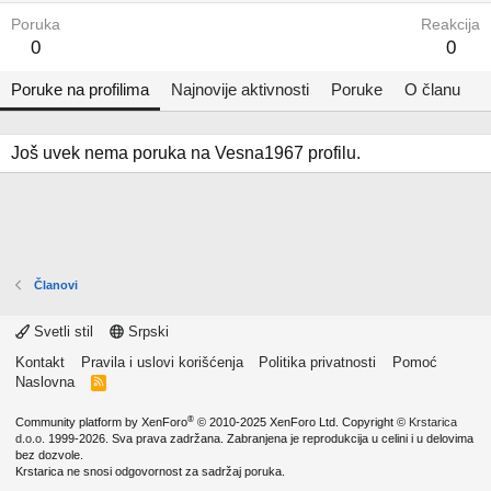
Poruka
Reakcija
0
0
Poruke na profilima
Najnovije aktivnosti
Poruke
O članu
Još uvek nema poruka na Vesna1967 profilu.
Članovi
Svetli stil
Srpski
Kontakt
Pravila i uslovi korišćenja
Politika privatnosti
Pomoć
Naslovna
R
S
S
®
Community platform by XenForo
© 2010-2025 XenForo Ltd.
Copyright ©
Krstarica
d.o.o.
1999-2026. Sva prava zadržana. Zabranjena je reprodukcija u celini i u delovima
bez dozvole.
Krstarica ne snosi odgovornost za sadržaj poruka.