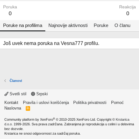
Poruka
Reakcija
0
0
Poruke na profilima
Najnovije aktivnosti
Poruke
O članu
Još uvek nema poruka na Vesna777 profilu.
Članovi
Svetli stil
Srpski
Kontakt
Pravila i uslovi korišćenja
Politika privatnosti
Pomoć
Naslovna
R
S
S
®
Community platform by XenForo
© 2010-2025 XenForo Ltd.
Copyright ©
Krstarica
d.o.o.
1999-2026. Sva prava zadržana. Zabranjena je reprodukcija u celini i u delovima
bez dozvole.
Krstarica ne snosi odgovornost za sadržaj poruka.