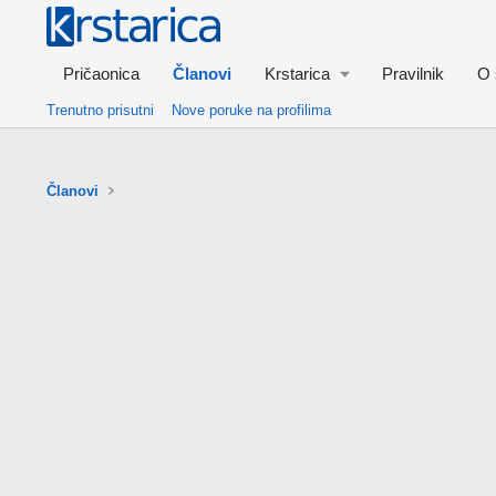
Pričaonica
Članovi
Krstarica
Pravilnik
O 
Trenutno prisutni
Nove poruke na profilima
Članovi