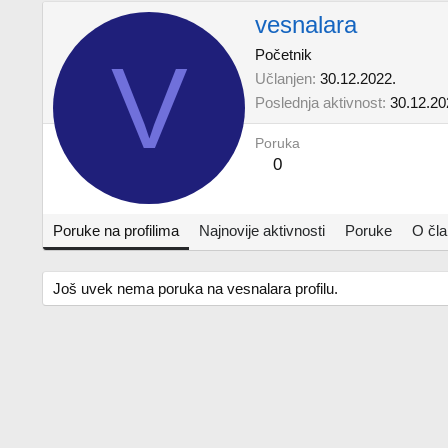
vesnalara
V
Početnik
Učlanjen
30.12.2022.
Poslednja aktivnost
30.12.20
Poruka
0
Poruke na profilima
Najnovije aktivnosti
Poruke
O čl
Još uvek nema poruka na vesnalara profilu.