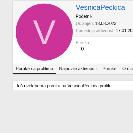
VesnicaPeckica
V
Početnik
Učlanjen
18.08.2023.
Poslednja aktivnost
17.01.20
Poruka
0
Poruke na profilima
Najnovije aktivnosti
Poruke
O čl
Još uvek nema poruka na VesnicaPeckica profilu.