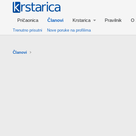
Pričaonica
Članovi
Krstarica
Pravilnik
O 
Trenutno prisutni
Nove poruke na profilima
Članovi