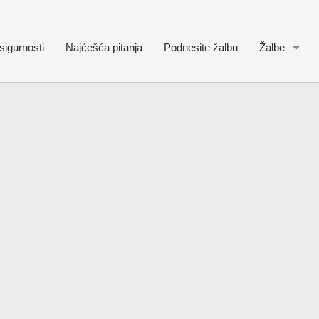
sigurnosti
Najćešća pitanja
Podnesite žalbu
Žalbe