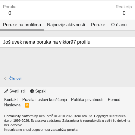
Poruka
Reakcija
0
0
Poruke na profilima
Najnovije aktivnosti
Poruke
O članu
Još uvek nema poruka na viktor97 profilu.
Članovi
Svetli stil
Srpski
Kontakt
Pravila i uslovi korišćenja
Politika privatnosti
Pomoć
Naslovna
R
S
S
®
Community platform by XenForo
© 2010-2025 XenForo Ltd.
Copyright ©
Krstarica
d.o.o.
1999-2026. Sva prava zadržana. Zabranjena je reprodukcija u celini i u delovima
bez dozvole.
Krstarica ne snosi odgovornost za sadržaj poruka.