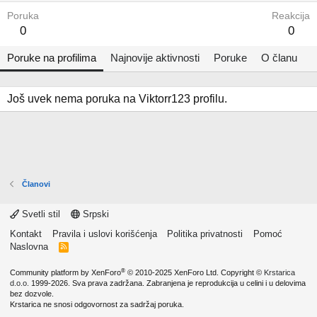
Poruka
Reakcija
0
0
Poruke na profilima
Najnovije aktivnosti
Poruke
O članu
Još uvek nema poruka na Viktorr123 profilu.
Članovi
Svetli stil
Srpski
Kontakt
Pravila i uslovi korišćenja
Politika privatnosti
Pomoć
Naslovna
R
S
S
®
Community platform by XenForo
© 2010-2025 XenForo Ltd.
Copyright ©
Krstarica
d.o.o.
1999-2026. Sva prava zadržana. Zabranjena je reprodukcija u celini i u delovima
bez dozvole.
Krstarica ne snosi odgovornost za sadržaj poruka.