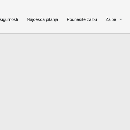
sigurnosti
Najćešća pitanja
Podnesite žalbu
Žalbe