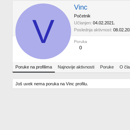
Vinc
V
Početnik
Učlanjen
04.02.2021.
Poslednja aktivnost
08.02.20
Poruka
0
Poruke na profilima
Najnovije aktivnosti
Poruke
O čl
Još uvek nema poruka na Vinc profilu.