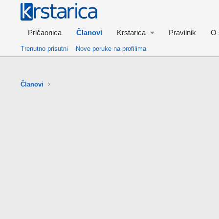
Pričaonica
Članovi
Krstarica
Pravilnik
O 
Trenutno prisutni
Nove poruke na profilima
Članovi