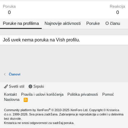
Poruka
Reakcija
0
0
Poruke na profilima
Najnovije aktivnosti
Poruke
O članu
Još uvek nema poruka na Vish profilu.
Članovi
Svetli stil
Srpski
Kontakt
Pravila i uslovi korišćenja
Politika privatnosti
Pomoć
Naslovna
R
S
S
®
Community platform by XenForo
© 2010-2025 XenForo Ltd.
Copyright ©
Krstarica
d.o.o.
1999-2026. Sva prava zadržana. Zabranjena je reprodukcija u celini i u delovima
bez dozvole.
Krstarica ne snosi odgovornost za sadržaj poruka.