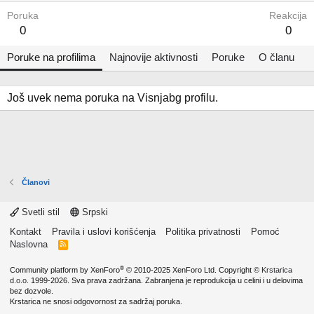
Poruka
Reakcija
0
0
Poruke na profilima
Najnovije aktivnosti
Poruke
O članu
Još uvek nema poruka na Visnjabg profilu.
Članovi
Svetli stil
Srpski
Kontakt
Pravila i uslovi korišćenja
Politika privatnosti
Pomoć
Naslovna
R
S
S
®
Community platform by XenForo
© 2010-2025 XenForo Ltd.
Copyright ©
Krstarica
d.o.o.
1999-2026. Sva prava zadržana. Zabranjena je reprodukcija u celini i u delovima
bez dozvole.
Krstarica ne snosi odgovornost za sadržaj poruka.